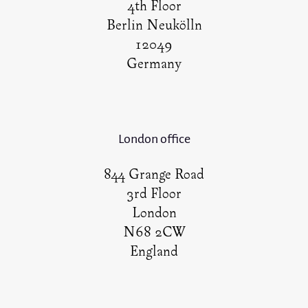
4th Floor
Berlin Neukölln
12049
Germany
London office
844 Grange Road
3rd Floor
London
N68 2CW
England