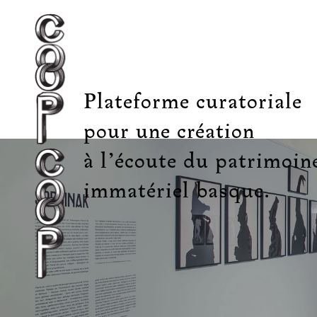
Plateforme curatoriale
pour une création
à l’écoute du patrimoin
immatériel basque.