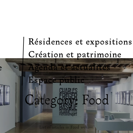
Résidences et expositions
Création et patrimoine
Agenda et actualités
e
Espace public
Category: Food
List of articles in Food archive.