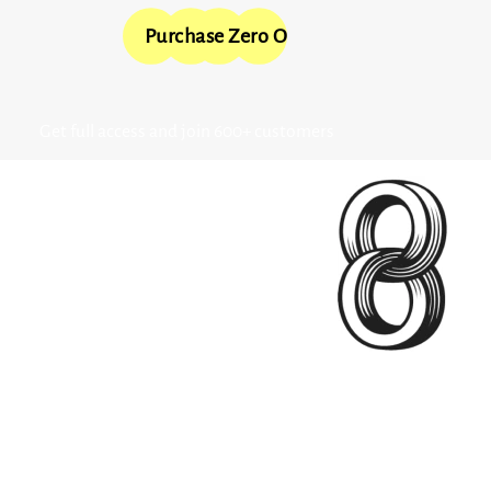
Purchase Zero One
Get full access and join 600+ customers