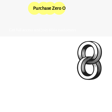
Purchase Zero One
Get full access and join 600+ customers