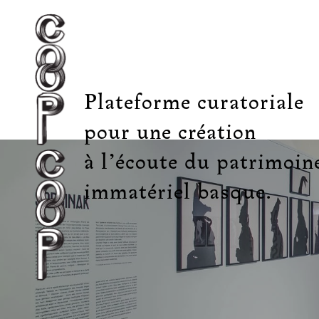
Plateforme curatoriale
pour une création
à l’écoute du patrimoin
immatériel basque.