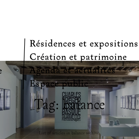
Résidences et expositions
Création et patrimoine
Agenda et actualités
e
Espace public
Tag: balance
List of articles in balance archive.